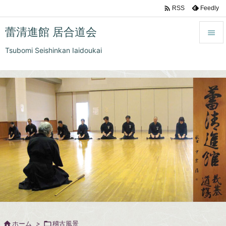

Feedly
RSS
蕾清進館 居合道会

Tsubomi Seishinkan Iaidoukai

メニュ

前へ

次へ

検索

ホーム
>

稽古風景